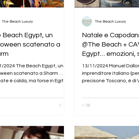
The Beach Luxury
The Beach Luxury
 Beach Egypt, un
Natale e Capodan
loween scatenato a
@The Beach + CA
arm
Egypt… emozioni,
piatti d’eccellenza
1/2024 The Beach Egypt, un
13/11/2024 Manuel Dallori
Rosso by Manuel D
oween scatenato a Sharm …
imprenditore italiano (per
tate è calda, ma forse in Egitto
precisone Toscano, è di V
n troppo calda… per questo una
attivo da sempre tra mo
..
ristorazione ed...