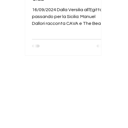
16/09/2024 Dalla Versilia all’Egitto,
passando per la Sicilia: Manuel
Dallori racconta CAVA e The Beach
Luxury Club, spazi d’eccellenza...