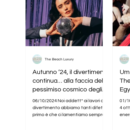
The Beach Luxury
Autunno ’24, il divertimento
Umb
continua… alla faccia del
The
pessimiso cosmico degli
Egy
addett* ai lavori
06/10/2024 Noi addett* ai lavori del
01/1
divertimento abbiamo tanti difetti. Il
4 ott
primo è che ci lamentiamo sempre e
ener
siccome invecchiamo...
Beac