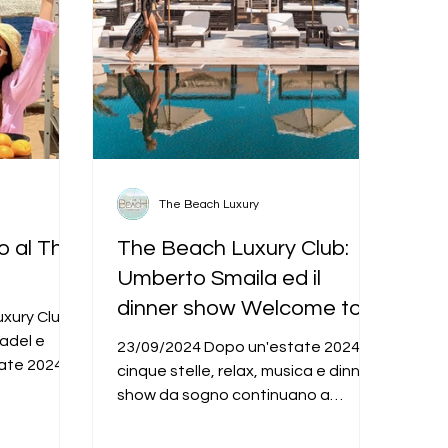
The Beach Luxury
o al The
The Beach Luxury Club:
b
Umberto Smaila ed il
dinner show Welcome to
xury Club,
my Dream ad ottobre ‘24
adel e
23/09/2024 Dopo un'estate 2024 a
ate 2024 a
cinque stelle, relax, musica e dinner
a e dinner...
show da sogno continuano a
prendere vita nei tanti The Beach...