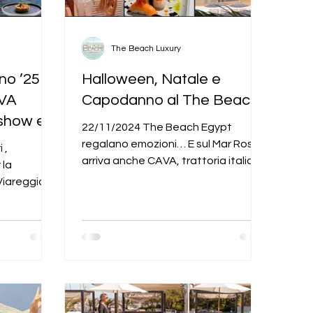
The Beach Luxury
no ’25
Halloween, Natale e
VA
Capodanno al The Beach
 show e
22/11/2024 The Beach Egypt
 sul Mar
regalano emozioni… E sul Mar Rosso
 ,
allori
arriva anche CAVA, trattoria italiana
 la
dallo stile internazionale L’autunno...
iareggio),
da,