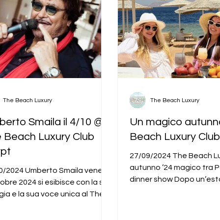
The Beach Luxury
The Beach Luxury
erto Smaila il 4/10 @
Un magico autunn
 Beach Luxury Club
Beach Luxury Clu
pt
27/09/2024 The Beach Lu
autunno ’24 magico tra P
0/2024 Umberto Smaila venerdì
dinner show Dopo un’est
obre 2024 si esibisce con la sua
cinque stelle, relax, music
gia e la sua voce unica al The
h Luxury Club Egypt. Con...