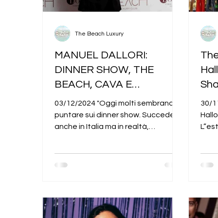
The Beach Luxury
MANUEL DALLORI:
The
DINNER SHOW, THE
Hal
BEACH, CAVA E
Sh
INNOVAZIONE. OGNI
03/12/2024 "Oggi molti sembrano
30/1
SERA
puntare sui dinner show. Succede
Hall
anche in Italia ma in realtà,
L”es
purtroppo, non sono molti i locali
è fi
che,...
gran.