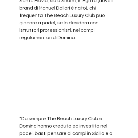
Santa Flavia, sia a Sharm, in Egitto (dove il 
brand di Manuel Dallori è nato), chi 
frequenta The Beach Luxury Club può 
giocare a padel, se lo desidera con 
istruttori professionisti, nei campi 
regolamentari di Domina.
“Da sempre The Beach Luxury Club e 
Domina hanno creduto ed investito nel 
padel, basti pensare ai campi in Sicilia e a 