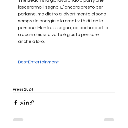
The Beach sta già lavorando a party che 
lasceranno il segno. E’ ancora presto per 
parlarne, ma dietro al divertimento ci sono 
sempre le energie e la creatività di tante 
persone. Mentre si sogna, ad occhi aperti o 
a occhi chiusi, a volte è giusto pensare 
anche a loro.
BestEntertainment
Press 2024