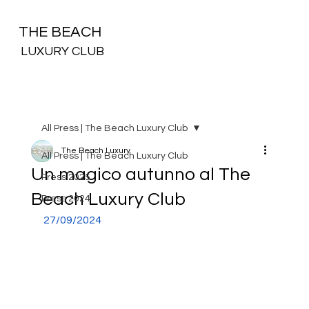
THE BEACH
LUXURY CLUB
All Press | The Beach Luxury Club
The Beach Luxury
All Press | The Beach Luxury Club
Un magico autunno al The
Press 2025
Beach Luxury Club
Press 2024
27/09/2024