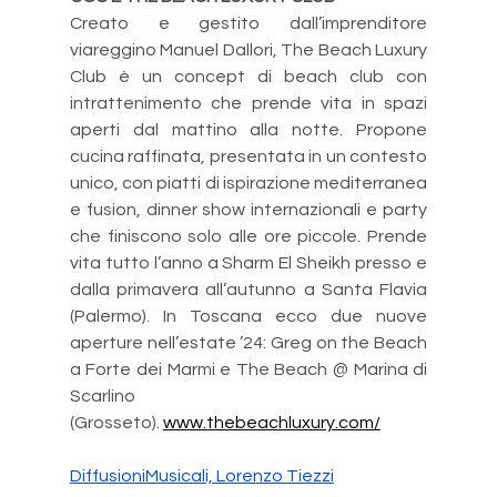
Creato e gestito dall’imprenditore 
viareggino Manuel Dallori, The Beach Luxury 
Club è un concept di beach club con 
intrattenimento che prende vita in spazi 
aperti dal mattino alla notte. Propone 
cucina raffinata, presentata in un contesto 
unico, con piatti di ispirazione mediterranea 
e fusion, dinner show internazionali e party 
che finiscono solo alle ore piccole. Prende 
vita tutto l’anno a Sharm El Sheikh presso e 
dalla primavera all’autunno a Santa Flavia 
(Palermo). In Toscana ecco due nuove 
aperture nell’estate ’24: Greg on the Beach 
a Forte dei Marmi e The Beach @ Marina di 
Scarlino 
(Grosseto). 
www.thebeachluxury.com/
DiffusioniMusicali, Lorenzo Tiezzi