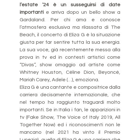
l’estate ’24 è un susseguirsi di date 
importanti 
e arriva dopo un bello show a 
Gardaland. Per chi ama e conosce 
l’atmosfera esclusiva ma rilassata di The 
Beach, il concerto di Eliza G è la situazione 
giusta per far sentire tutta la sua energia. 
La sua voce, già recentemente messa alla 
prova in tv ed in contesti artistici come 
“Divas”, show omaggio ad artiste come 
Whitney Houston, Céline Dion, Beyoncé, 
Mariah Carey, Adele (…), emoziona. 
Eliza G è una cantante e compositrice dalla 
carriera decisamente internazionale, che 
nel tempo ha raggiunto traguardi molto 
importanti. Se in Italia i fan, le apparizioni in 
tv (Fake Show, The Voice of Italy 2019, All 
Together Now) ed i riconoscimenti non le 
mancano (nel 2021 ha vinto il Premio 
Lunezia), quella di Eliza G è una carriera che 