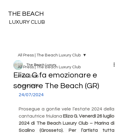
THE BEACH
LUXURY CLUB
All Press | The Beach Luxury Club
The Beach Luxury
All Press | The Beach Luxury Club
Eliza G fa emozionare e
Press 2025
sognare The Beach (GR)
Press 2024
24/07/2024
Prosegue a gonfie vele l’estate 2024 della 
cantautrice friulana 
Eliza G. Venerdì 26 luglio 
2024 di The Beach Luxury Club – Marina di 
Scalino (Grosseto). Per l’artista tutta 