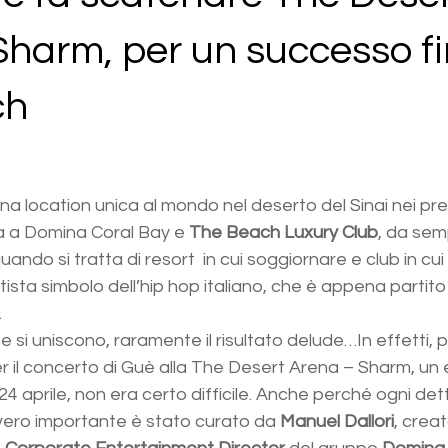
Sharm, per un successo f
ch
una location unica al mondo nel deserto del Sinai nei pre
na a Domina Coral Bay e 
The Beach Luxury Club
, da semp
uando si tratta di resort  in cui soggiornare e club in cui
rtista simbolo dell’hip hop italiano, che è appena partito 
.
 si uniscono, raramente il risultato delude…In effetti, 
 il concerto di Guè alla The Desert Arena – Sharm, un
24 aprile, non era certo difficile. Anche perché ogni dett
ro importante è stato curato da 
Manuel Dallori
, creat