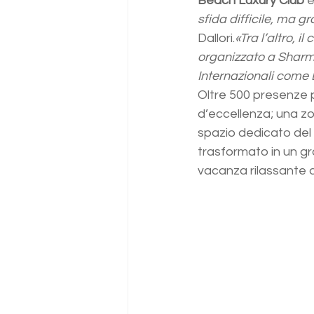
Beach Luxury Club 
e
sfida difficile, ma 
Dallori.
«Tra l’altro, 
organizzato a Sharm e
Internazionali come 
Oltre 500 presenze p
d’eccellenza; una zo
spazio dedicato del p
trasformato in un g
vacanza rilassante 