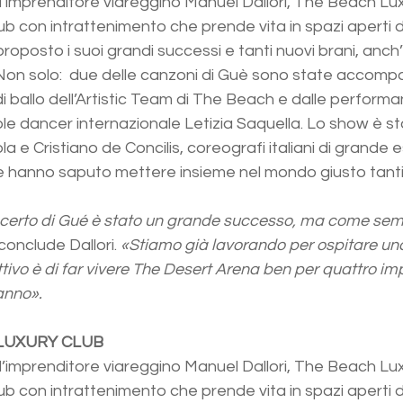
l’imprenditore viareggino Manuel Dallori, The Beach Lux
b con intrattenimento che prende vita in spazi aperti da
oposto i suoi grandi successi e tanti nuovi brani, anch’
. Non solo:  due delle canzoni di Guè sono state accomp
di ballo dell’Artistic Team di The Beach e dalle perform
le dancer internazionale Letizia Saquella. Lo show è s
 e Cristiano de Concilis, coreografi italiani di grande 
e hanno saputo mettere insieme nel mondo giusto tanti ta
ncerto di Gué è stato un grande successo, ma come sem
 conclude Dallori. 
«Stiamo già lavorando per ospitare una 
ettivo è di far vivere The Desert Arena ben per quattro im
anno».
 LUXURY CLUB
l’imprenditore viareggino Manuel Dallori, The Beach Lux
b con intrattenimento che prende vita in spazi aperti da