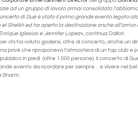
 
Corporate Entertainment Director
 del gruppo 
Domina
.
grazie ad un gruppo di lavoro ormai consolidato l’abbiamo
il concerto di Guè è stato il primo grande evento legato al
l Sheikh ed ha aperto la destinazione anche all’arrivo di
Enrique Iglesias e Jennifer Lopez»
, continua Dallori.
er chi ha voluto godersi, oltre al concerto, anche un d
na privé che riproponeva l’atmosfera di un top club e po
ubblico in piedi  (oltre 1.000 persone): il concerto di Guè
rande evento da ricordare per sempre… e vivere nel bel
a Sharm. 