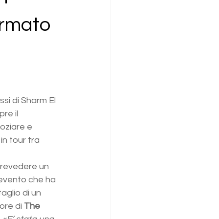
irmato
ssi di Sharm El 
re il 
 oziare e 
in tour tra 
prevedere un 
 evento che ha 
aglio di un 
ore di 
The 