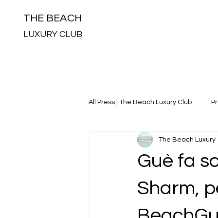
THE BEACH
LUXURY CLUB
All Press | The Beach Luxury Club
P
The Beach Luxury
Guè fa s
Sharm, p
BeachGuè