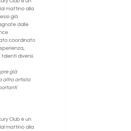
ury Club è un 
l mattino alla 
essi già 
agnate dalle 
ance 
tato coordinato 
esperienza, 
lenti diversi. 
pre già 
altro artista 
portanti 
ury Club è un 
l mattino alla 