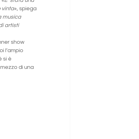
 «E’ stata una 
 vinta
», spiega 
la musica 
 artisti 
inner show 
i l’ampio 
 si è 
 mezzo di una 