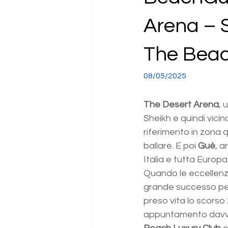
Arena – 
The Bea
08/05/2025
The Desert Arena
, 
Sheikh e quindi vici
riferimento in zona q
ballare. E poi 
Guè
, a
Italia e tutta Europa
Quando le eccellenze
grande successo per
preso vita lo scorso 
appuntamento davve