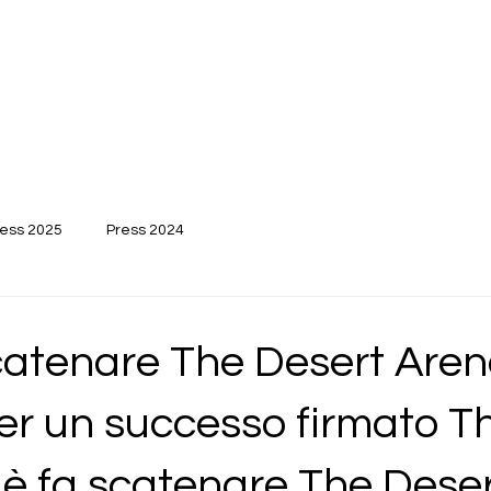
ress 2025
Press 2024
catenare The Desert Aren
er un successo firmato T
 fa scatenare The Dese