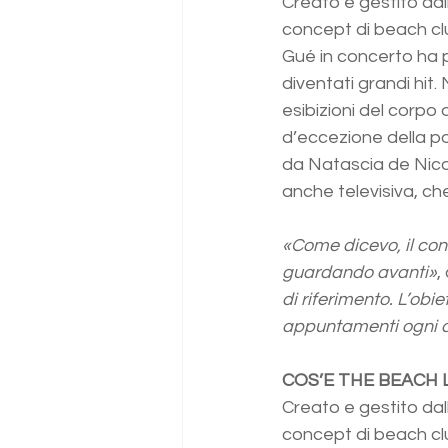
Creato e gestito dal
concept di beach clu
Gué in concerto ha pr
diventati grandi hit
esibizioni del corpo 
d’eccezione della po
da Natascia de Nicola
anche televisiva, ch
«Come dicevo, il co
guardando avanti»
,
di riferimento. L’obi
appuntamenti ogni 
COS’E THE BEACH
Creato e gestito dal
concept di beach clu